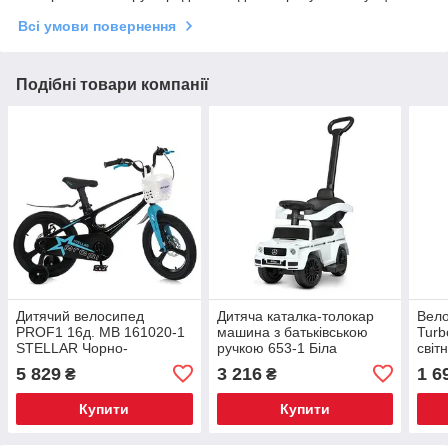
Всі умови повернення
Подібні товари компанії
Дитячий велосипед
Дитяча каталка-толокар
Вело
PROF1 16д. MB 161020-1
машина з батьківською
Turb
STELLAR Чорно-
ручкою 653-1 Біла
світ
блакитний
мал
5 829
3 216
1 6
₴
₴
Купити
Купити