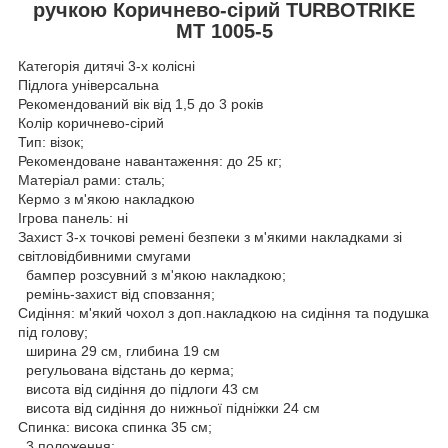
ручкою Коричнево-сірий TURBOTRIKE
MT 1005-5
Категорія дитячі 3-х колісні
Підлога універсальна
Рекомендований вік від 1,5 до 3 років
Колір коричнево-сірий
Тип: візок;
Рекомендоване навантаження: до 25 кг;
Матеріал рами: сталь;
Кермо з м'якою накладкою
Ігрова панель: ні
Захист 3-х точкові ремені безпеки з м'якими накладками зі
світловідбивними смугами
бампер розсувний з м'якою накладкою;
ремінь-захист від сповзання;
Сидіння: м'який чохол з доп.накладкою на сидіння та подушка
під голову;
ширина 29 см, глибина 19 см
регульована відстань до керма;
висота від сидіння до підлоги 43 см
висота від сидіння до нижньої підніжки 24 см
Спинка: висока спинка 35 см;
3 положення;