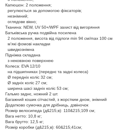
Капюшон: 2 положення;
регулюється за допомогою фіксаторів;
незнімний;
оглядове вікно;
Тканина: NEW, UV 50+/WPF захист від вигоряння
Батьківська ручка подвійна посилена
2 положення, висота від підлоги min 94 см/max 100 см
м'які фомові накладки
швидкознімна
Підніжка складана
з нековзною поверхнею
Колеса: EVA 12/10
на підшипниках (переднє та задні колеса)
Ø передніх коліс 32 см;
Ø задніх коліс 27 см;
ширина шасі задніх коліс 53 см;
Гальмо заднє, ножний 2 шт.
Багажний кошик сітчастий, з жорстким дном, знімний
Додатково сумочка для дрібниць, дзвіночок
Розмір велосипеда (д&215;в): 110&215;109 см;
Вага нетто: 10,8 кг;
Вага брутто: 12,5 кг;
Розмір коробки (д&215;в): 60&215;41см;