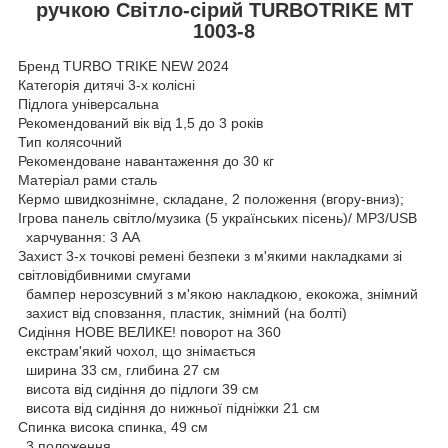
ручкою Світло-сірий TURBOTRIKE MT
1003-8
Бренд TURBO TRIKE NEW 2024
Категорія дитячі 3-х колісні
Підлога універсальна
Рекомендований вік від 1,5 до 3 років
Тип колясочний
Рекомендоване навантаження до 30 кг
Матеріал рами сталь
Кермо швидкознімне, складане, 2 положення (вгору-вниз);
Ігрова панель світло/музика (5 українських пісень)/ МР3/USB
харчування: 3 AA
Захист 3-х точкові ремені безпеки з м'якими накладками зі
світловідбивними смугами
бампер нерозсувний з м'якою накладкою, екокожа, знімний
захист від сповзання, пластик, знімний (на болті)
Сидіння НОВЕ ВЕЛИКЕ! поворот на 360
екстрам'який чохол, що знімається
ширина 33 см, глибина 27 см
висота від сидіння до підлоги 39 см
висота від сидіння до нижньої підніжки 21 см
Спинка висока спинка, 49 см
3 положення