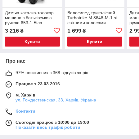
Дитяча каталка-толокар
Велосипед триколісний
Дитя
машина з батьківською
Turbotrike M 3648-M-1 зі
маши
ручкою 653-1 Біла
світними колесами
ручк
малиновий
3 216
1 699
2 9
₴
₴
Купити
Купити
Про нас
97% позитивних з 368 відгуків за рік
Працює з 23.03.2016
м. Харків
ул. Рождественская, 33, Харків, Україна
Контакти
Сьогодні працює з 10:00 до 19:00
Показати весь графік роботи