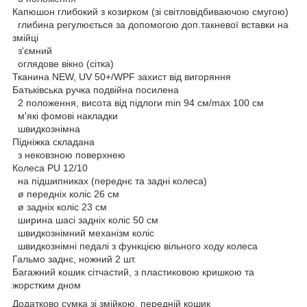
Капюшон глибокий з козирком (зі світловідбиваючою смугою)
глибина регулюється за допомогою доп.такневої вставки на
змійці
з'ємний
оглядове вікно (сітка)
Тканина NEW, UV 50+/WPF захист від вигоряння
Батьківська ручка подвійна посилена
2 положення, висота від підлоги min 94 см/max 100 см
м'які фомові накладки
швидкознімна
Підніжка складана
з нековзною поверхнею
Колеса PU 12/10
на підшипниках (переднє та задні колеса)
ø передніх коліс 26 см
ø задніх коліс 23 см
ширина шасі задніх коліс 50 см
швидкознімний механізм коліс
швидкознімні педалі з функцією вільного ходу колеса
Гальмо заднє, ножний 2 шт.
Багажний кошик сітчастий, з пластиковою кришкою та
жорстким дном
Додатково сумка зі змійкою, передній кошик