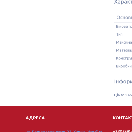
Харак
Основ
Вікова г
Тип
Максима
Матеріа
Констру
Виробни
Інформ
Ціна:
3 46
+380 (99)
ул. Рождественская, 33, Харків, Україна