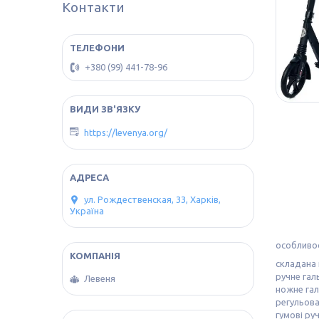
Контакти
+380 (99) 441-78-96
https://levenya.org/
ул. Рождественская, 33, Харків,
Україна
особливос
складана 
ручне гал
Левеня
ножне гал
регульова
гумові руч