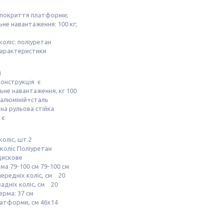
 покриття платформи;
не навантаження: 100 кг;
коліс: поліуретан
характеристики
і
онструкція є
не навантаження, кг 100
 алюміній+сталь
на рульова стійка
 є
коліс, шт.2
коліс Поліуретан
дискове
ма 79-100 см 79-100 см
ередніх коліс, см 20
адніх коліс, см 20
рма: 37 см
латформи, см 46х14