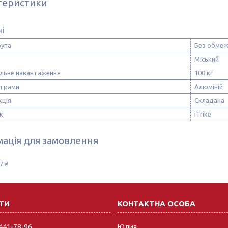
теристики
ні
рупа
Без обмеж
Міський
льне навантаження
100 кг
л рами
Алюміній
кція
Складана
к
iTrike
ація для замовлення
7 ₴
 441-78-96
Юлия