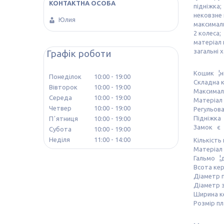
підніжка;
нековзне
Юлия
максималь
2 колеса;
матеріал 
загальні 
Графік роботи
Кошик ¦н
Понеділок
10:00
19:00
Складна к
Вівторок
10:00
19:00
Максималь
Середа
10:00
19:00
Матеріал
Четвер
10:00
19:00
Регульова
Підніжка
Пʼятниця
10:00
19:00
Замок є
Субота
10:00
19:00
Неділя
11:00
14:00
Кількість 
Матеріал 
Гальмо ¦
Всота кер
Діаметр п
Діаметр з
Ширина ке
Розмір п