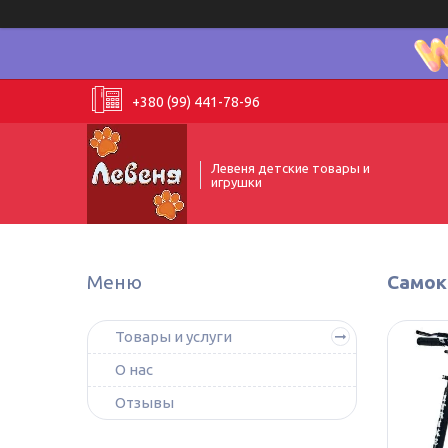
+380 (99) 441-78-96
Левеня детские товары и
игрушки
Самок
Товары и услуги
О нас
Отзывы