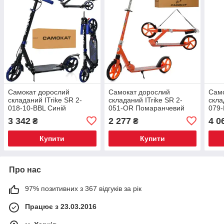
Самокат дорослий
Самокат дорослий
Само
складаний ITrike SR 2-
складаний ITrike SR 2-
скла
018-10-BBL Синій
051-OR Помаранчевий
079-
3 342
2 277
4 0
₴
₴
Купити
Купити
Про нас
97% позитивних з 367 відгуків за рік
Працює з 23.03.2016