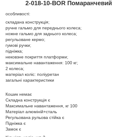
2-018-10-BOR Помаранчевий
особливості:
складана конструкція;
ручне гальмо для переднього колеса;
ножне гальмо для заднього колеса;
регульоване кермо;
гумові ручки;
підніжка;
нековзне покриття платформи;
максимальне навантаження: 100 кг;
2 колеса;
матеріал коліс: поліуретан
загальні характеристики
Кошик немає
Складна конструкція є
Максимальне навантаження, кг 100
Матеріал алюміній+сталь
Регульована рульова стійка є
Підніжка є
Замок є