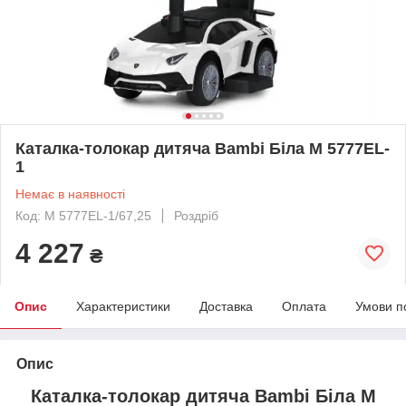
Каталка-толокар дитяча Bambi Біла M 5777EL-
1
Немає в наявності
Код: M 5777EL-1/67,25
Роздріб
4 227
₴
Опис
Характеристики
Доставка
Оплата
Умови п
Опис
Каталка-толокар дитяча Bambi Біла M