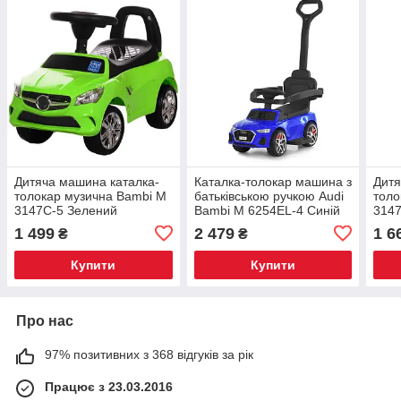
Дитяча машина каталка-
Каталка-толокар машина з
Дитя
толокар музична Bambi M
батьківською ручкою Audi
толо
3147C-5 Зелений
Bambi M 6254EL-4 Синій
3147
1 499
2 479
1 6
₴
₴
Купити
Купити
Про нас
97% позитивних з 368 відгуків за рік
Працює з 23.03.2016