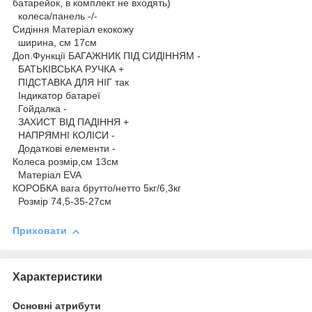
батарейок, в комплект не входять)
колеса/панель -/-
Сидіння Матеріал екокожу
ширина, см 17см
Доп.Функції БАГАЖНИК ПІД СИДІННЯМ -
БАТЬКІВСЬКА РУЧКА +
ПІДСТАВКА ДЛЯ НІГ так
Індикатор батареї
Гойдалка -
ЗАХИСТ ВІД ПАДІННЯ +
НАПРЯМНІ КОЛІСИ -
Додаткові елементи -
Колеса розмір,см 13см
Матеріал EVA
КОРОБКА вага брутто/нетто 5кг/6,3кг
Розмір 74,5-35-27см
Приховати
Характеристики
Основні атрибути