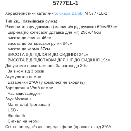
5777EL-1
Характеристики каталки-
толокара Bambi
M 5777EL-1:
Тип 2в1 (батьківська ручка)
Розміри товару довжина (машини/з рід.ручкою) 69см/87см
ширина(по колесах/підставка для ніг) 29см/46см
висота до спинки 46см
висота до батьківської ручки 94см
висота до керма 37см
ВИСОТА ВІД ПІДЛОГИ ДО СИДІННЯ 24см
ВИСОТА ВІД ПІДСТАВКИ ДЛЯ НІГ ДО СИДІННЯ 19см
Допустиме навантаження За вагою до 30кг
За віком від 3 років
Акумулятор немає
Батарейки 2*AА (у комплект не входять)
Заряджання V/mA немає
Час їзди/зарядки -
Звук Музика +
Магнітола(Програвач) -
USB -
Bluetooth -
Сигнал на кермі
Світло передні/задні передні фари (працюють від 3*AA