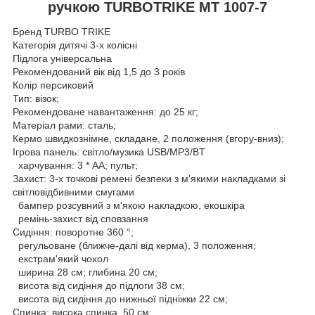
ручкою TURBOTRIKE MT 1007-7
Бренд TURBO TRIKE
Категорія дитячі 3-х колісні
Підлога універсальна
Рекомендований вік від 1,5 до 3 років
Колір персиковий
Тип: візок;
Рекомендоване навантаження: до 25 кг;
Матеріал рами: сталь;
Кермо швидкознімне, складане, 2 положення (вгору-вниз);
Ігрова панель: світло/музика USB/МР3/BT
харчування: 3 * АА; пульт;
Захист: 3-х точкові ремені безпеки з м'якими накладками зі
світловідбивними смугами
бампер розсувний з м'якою накладкою, екошкіра
ремінь-захист від сповзання
Сидіння: поворотне 360 °;
регульоване (ближче-далі від керма), 3 положення;
екстрам'який чохол
ширина 28 см; глибина 20 см;
висота від сидіння до підлоги 38 см;
висота від сидіння до нижньої підніжки 22 см;
Спинка: висока спинка, 50 см;