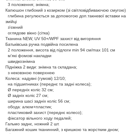
3 положення; знімна;
Капюшон глибокий з козирком (зі світловідбиваючою смугою)
глибина регулюється за допомогою доп.такневої вставки на
змійці
з'ємний
оглядове вікно (сітка)
Тканина NEW, UV 50+/WPF захист від вигоряння
Батьківська ручка подвійна посилена
2 положення, висота від підлоги min 94 см/max 101 см
м'які фомові накладки
швидкознімна
Підніжка 2 види: знімна та складана;
з нековзною поверхнею
Колеса: надувні (гумові) 12/10;
на підшипниках (переднє та задні колеса);
Ø передніх коліс 32 см;
Ø задніх коліс 27 см;
ширина шасі задніх коліс 56 см;
обода: алюм+пластик;
пластиковий захист (переднє колесо);
фіксатор вільного ходу педалей;
Гальмо заднє, ножний 2 шт.
Багажний кошик тканинний, з кришкою та жорстким дном;