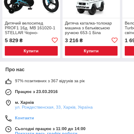
Дитячий велосипед
Дитяча каталка-толокар
Вело
PROF1 16д. MB 161020-1
машина з батьківською
Turb
STELLAR Чорно-
ручкою 653-1 Біла
світ
блакитний
мал
5 829
3 216
1 6
₴
₴
Купити
Купити
Про нас
97% позитивних з 367 відгуків за рік
Працює з 23.03.2016
м. Харків
ул. Рождественская, 33, Харків, Україна
Контакти
Сьогодні працює з 11:00 до 14:00
Показати весь графік роботи