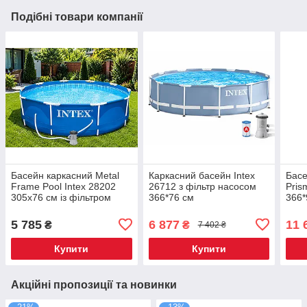
Подібні товари компанії
Басейн каркасний Metal
Каркасний басейн Intex
Басе
Frame Pool Intex 28202
26712 з фільтр насосом
Pris
305х76 см із фільтром
366*76 см
366*
насосом
філь
5 785
6 877
11 
₴
₴
7 402 ₴
Купити
Купити
Акційні пропозиції та новинки