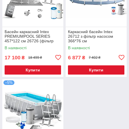
Басейн каркасний Intex
Каркасний басейн Intex
PREMIUMPOOL SERIES
26712 з фільтр насосом
457*122 см 26726 (фільтр
366*76 см
насос, драбина, тент,
В наявності
В наявності
підстилка)
17 100
6 877
₴
₴
18 499 ₴
7 402 ₴
Купити
Купити
–5%