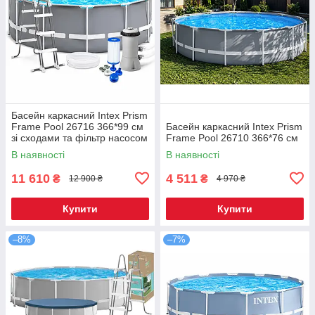
Басейн каркасний Intex Prism
Frame Pool 26716 366*99 см
Басейн каркасний Intex Prism
зі сходами та фільтр насосом
Frame Pool 26710 366*76 см
В наявності
В наявності
11 610
4 511
₴
₴
12 900 ₴
4 970 ₴
Купити
Купити
–8%
–7%