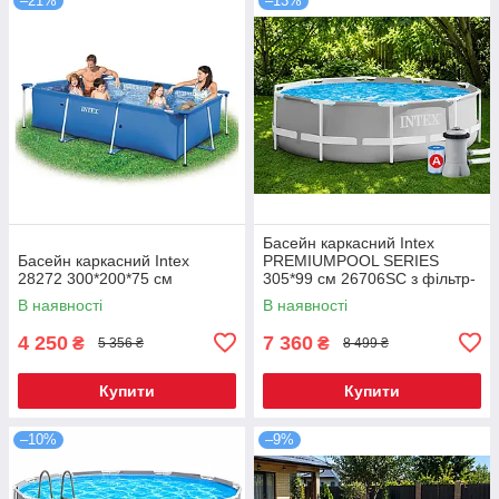
–21%
–13%
Басейн каркасний Intex
Басейн каркасний Intex
PREMIUMPOOL SERIES
28272 300*200*75 см
305*99 см 26706SC з фільтр-
насосом
В наявності
В наявності
4 250
7 360
₴
₴
5 356 ₴
8 499 ₴
Купити
Купити
–10%
–9%