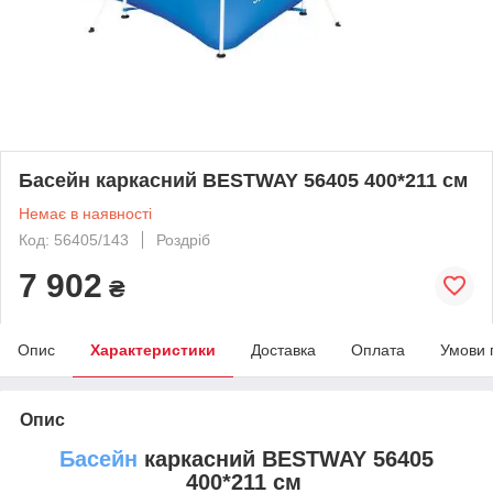
Басейн каркасний BESTWAY 56405 400*211 см
Немає в наявності
Код: 56405/143
Роздріб
7 902
₴
Опис
Характеристики
Доставка
Оплата
Умови 
Опис
Басейн
каркасний BESTWAY 56405
400*211 см