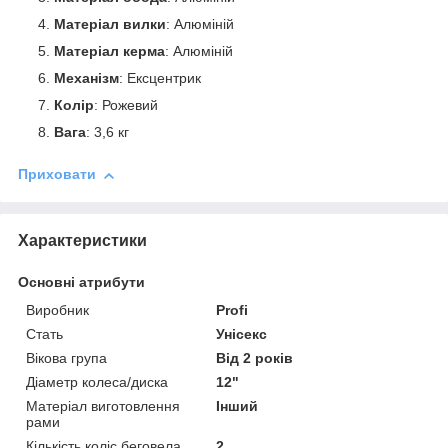
Матеріал вилки
: Алюміній
Матеріал керма
: Алюміній
Механізм
: Ексцентрик
Колір
: Рожевий
Вага
: 3,6 кг
Приховати
Характеристики
Основні атрибути
Виробник
Profi
Стать
Унісекс
Вікова група
Від 2 років
Діаметр колеса/диска
12"
Матеріал виготовлення
Інший
рами
Кількість коліс беговела
2