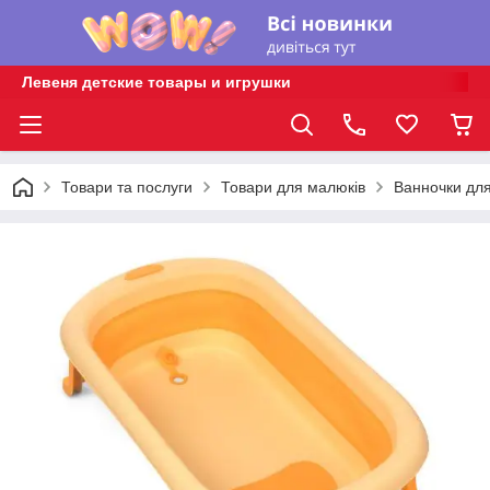
Левеня детские товары и игрушки
Товари та послуги
Товари для малюків
Ванночки дл