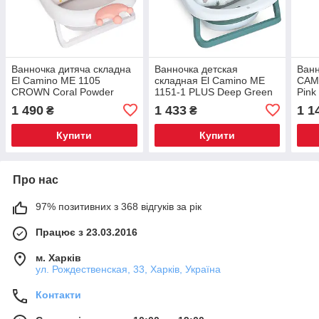
Ванночка дитяча складна
Ванночка детская
Ванн
El Camino ME 1105
складная El Camino ME
CAM
CROWN Coral Powder
1151-1 PLUS Deep Green
Pink
Рожева
Зелена
1 490
1 433
1 1
₴
₴
Купити
Купити
Про нас
97% позитивних з 368 відгуків за рік
Працює з 23.03.2016
м. Харків
ул. Рождественская, 33, Харків, Україна
Контакти