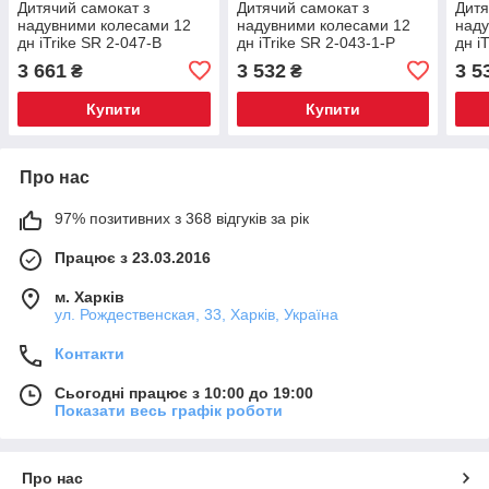
Дитячий самокат з
Дитячий самокат з
Дитя
надувними колесами 12
надувними колесами 12
наду
дн iTrike SR 2-047-B
дн iTrike SR 2-043-1-P
дн i
Чорний
Рожевий
Чор
3 661
3 532
3 5
₴
₴
Купити
Купити
Про нас
97% позитивних з 368 відгуків за рік
Працює з 23.03.2016
м. Харків
ул. Рождественская, 33, Харків, Україна
Контакти
Сьогодні працює з 10:00 до 19:00
Показати весь графік роботи
Про нас