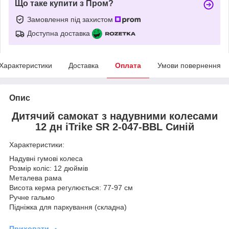
Що таке купити з Пром?
Замовлення під захистом
Доступна доставка
Характеристики
Доставка
Оплата
Умови повернення
Опис
Дитячий самокат з надувними колесами
12 дн iTrike SR 2-047-BBL Синій
Характеристики:
Надувні гумові колеса
Розмір коліс: 12 дюймів
Металева рама
Висота керма регулюється: 77-97 см
Ручне гальмо
Підніжка для паркування (складна)
Приховати