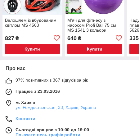
Велошлем із вбудованим
М'яч для фітнесу з
Наду
світлом MS 4563
насосом Profi Ball 75 см
плав
MS 1541 3 кольори
5626
827
640
335
₴
₴
Купити
Купити
Про нас
97% позитивних з 367 відгуків за рік
Працює з 23.03.2016
м. Харків
ул. Рождественская, 33, Харків, Україна
Контакти
Сьогодні працює з 10:00 до 19:00
Показати весь графік роботи