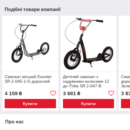
Подібні товари компанії
Самокат міський Exooter
Дитячий самокат з
Само
SR 2-045-1-G дорослий
надувними колесами 12
доро
дн iTrike SR 2-047-B
Зел
Чорний
4 159
3 661
3 8
₴
₴
Купити
Купити
Про нас