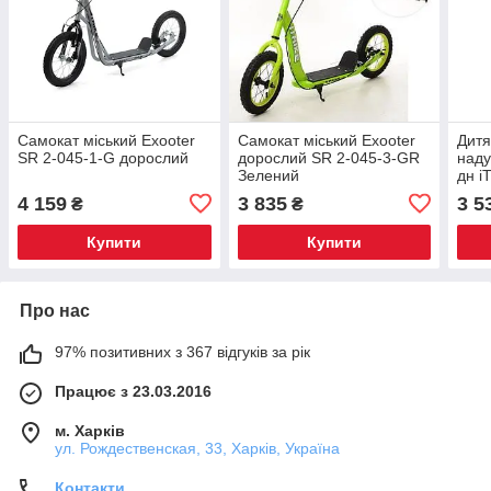
Самокат міський Exooter
Самокат міський Exooter
Дитя
SR 2-045-1-G дорослий
дорослий SR 2-045-3-GR
наду
Зелений
дн i
Біли
4 159
3 835
3 5
₴
₴
Купити
Купити
Про нас
97% позитивних з 367 відгуків за рік
Працює з 23.03.2016
м. Харків
ул. Рождественская, 33, Харків, Україна
Контакти