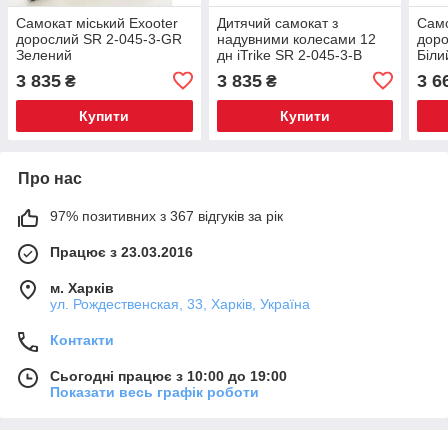
Самокат міський Exooter
Дитячий самокат з
Само
дорослий SR 2-045-3-GR
надувними колесами 12
доро
Зелений
дн iTrike SR 2-045-3-B
Біли
Чорний
3 835
3 835
3 6
₴
₴
Купити
Купити
Про нас
97% позитивних з 367 відгуків за рік
Працює з 23.03.2016
м. Харків
ул. Рождественская, 33, Харків, Україна
Контакти
Сьогодні працює з 10:00 до 19:00
Показати весь графік роботи