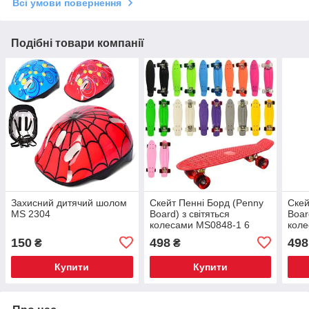
Всі умови повернення
Подібні товари компанії
Захисний дитячий шолом
Скейт Пенні Борд (Penny
Скей
MS 2304
Board) з світяться
Boar
колесами MS0848-1 6
кол
кольорів
зел
150
498
498
₴
₴
Купити
Купити