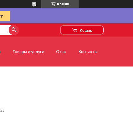
Кошик
Кошик
я
Товары и услуги
О нас
Контакты
053