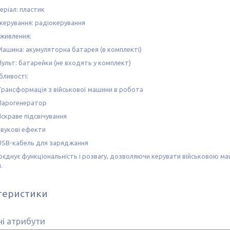
еріал: пластик
 керування: радіокерування
 живлення:
Машина: акумуляторна батарея (в комплекті)
Пульт: батарейки (не входять у комплект)
бливості:
Трансформація з військової машини в робота
Парогенератор
Яскраве підсвічування
Звукові ефекти
USB-кабель для заряджання
оєднує функціональність і розвагу, дозволяючи керувати військовою 
.
теристики
і атрибути