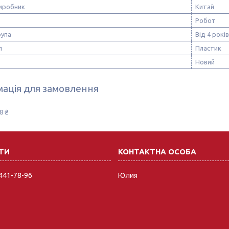
виробник
Китай
Робот
рупа
Від 4 років
л
Пластик
Новий
ація для замовлення
8 ₴
 441-78-96
Юлия