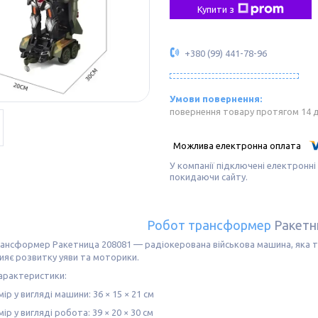
Купити з
+380 (99) 441-78-96
повернення товару протягом 14 
У компанії підключені електронні
покидаючи сайту.
Робот трансформер
Ракетн
ансформер Ракетница 208081 — радіокерована військова машина, яка тр
рияє розвитку уяви та моторики.
арактеристики:
ір у вигляді машини: 36 × 15 × 21 см
ір у вигляді робота: 39 × 20 × 30 см