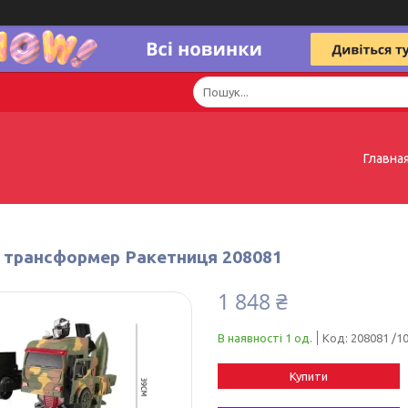
Главна
 трансформер Ракетниця 208081
1 848 ₴
В наявності 1 од.
Код:
208081 /1
Купити