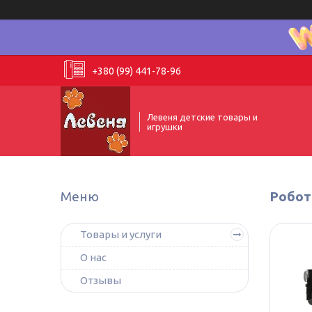
+380 (99) 441-78-96
Левеня детские товары и
игрушки
Робот
Товары и услуги
О нас
Отзывы