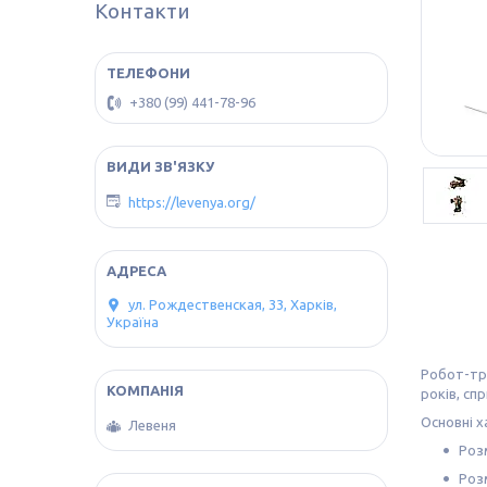
Контакти
+380 (99) 441-78-96
https://levenya.org/
ул. Рождественская, 33, Харків,
Україна
Робот-тр
років, сп
Основні х
Левеня
Розм
Розм