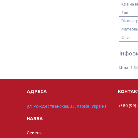
Країна 
Тип
Вікова г
Матеріа
Стан
Інформ
Ціна:
1 84
+380 (99)
ул. Рождественская, 33, Харків, Україна
Левеня