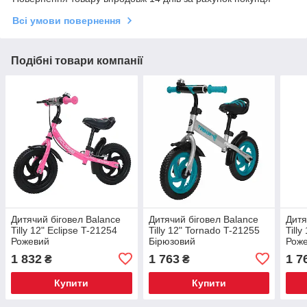
Всі умови повернення
Подібні товари компанії
Дитячий біговел Balance
Дитячий біговел Balance
Дитя
Tilly 12" Eclipse T-21254
Tilly 12" Tornado T-21255
Till
Рожевий
Бірюзовий
Рож
1 832
1 763
1 7
₴
₴
Купити
Купити