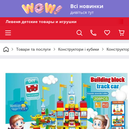
Левеня детские товары и игрушки
Товари та послуги
Конструктори і кубики
Конструкто