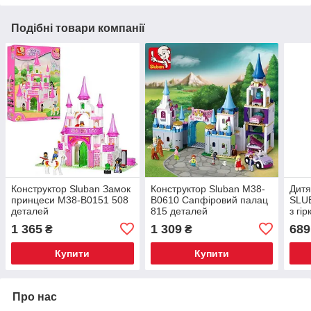
Подібні товари компанії
Конструктор Sluban Замок
Конструктор Sluban M38-
Дитя
принцеси M38-B0151 508
B0610 Сапфіровий палац
SLU
деталей
815 деталей
з гі
дета
1 365
1 309
689
₴
₴
Купити
Купити
Про нас