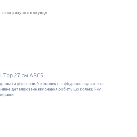
днів
за рахунок покупця
l Тор 27 см ABC5
ворювати різні пози. У комплекті з фігуркою надаються
дмінне деталізоване виконання робить цю колекційну
бирання.