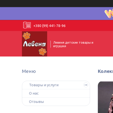
+380 (99) 441-78-96
Левеня детские товары и
игрушки
Колек
Товары и услуги
О нас
Отзывы