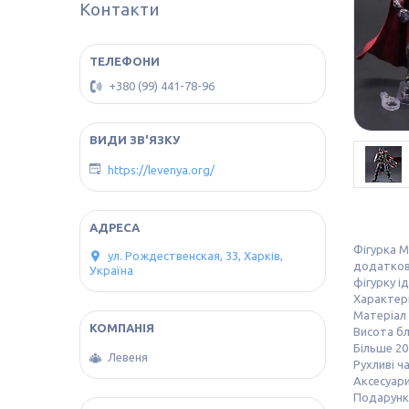
Контакти
+380 (99) 441-78-96
https://levenya.org/
Фігурка М
ул. Рождественская, 33, Харків,
додатко
Україна
фігурку і
Характер
Матеріал
Висота б
Більше 20
Левеня
Рухливі ч
Аксесуар
Подарунк