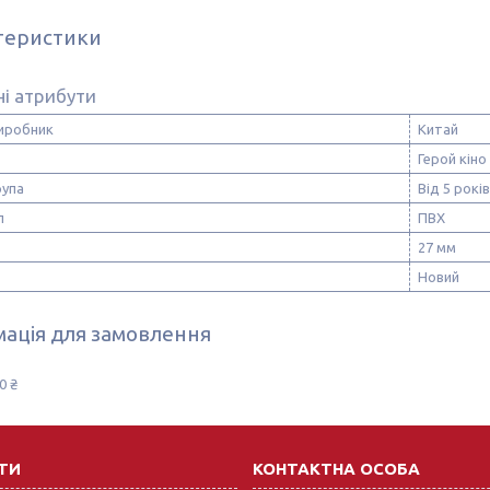
теристики
і атрибути
виробник
Китай
Герой кіно
рупа
Від 5 років
л
ПВХ
27 мм
Новий
ація для замовлення
0 ₴