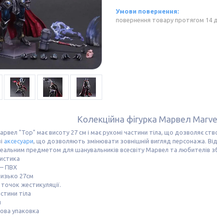
повернення товару протягом 14 
Колекційна фігурка Марвел Marve
арвел "Тор" має висоту 27 см і має рухомі частини тіла, що дозволяє ст
ві
аксесуари
, що дозволяють змінювати зовнішній вигляд персонажа. Ві
деальним предметом для шанувальників всесвіту Марвел та любителів з
истика
 – ПВХ
лизько 27см
 точок жестикуляції.
астини тіла
и
ова упаковка