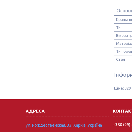
Основ
Країна 
Тип
Вікова г
Матеріа
Тип боєп
Стан
Інформ
Ціна:
329 
+380 (99)
ул. Рождественская, 33, Харків, Україна