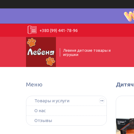
+380 (99) 441-78-96
Левеня детские товары и
игрушки
Дитяч
Товары и услуги
О нас
Отзывы