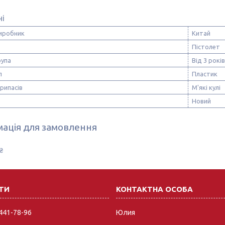
ні
виробник
Китай
Пістолет
рупа
Від 3 років
л
Пластик
рипасів
М'які кулі
Новий
ація для замовлення
₴
 441-78-96
Юлия