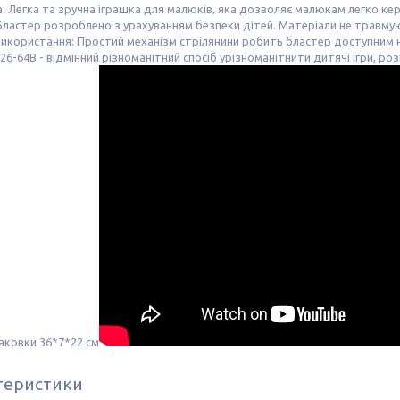
а: Легка та зручна іграшка для малюків, яка дозволяє малюкам легко кер
Бластер розроблено з урахуванням безпеки дітей. Матеріали не травмуют
використання: Простий механізм стрілянини робить бластер доступним нав
26-64В - відмінний різноманітний спосіб урізноманітнити дитячі ігри, 
аковки 36*7*22 см
теристики