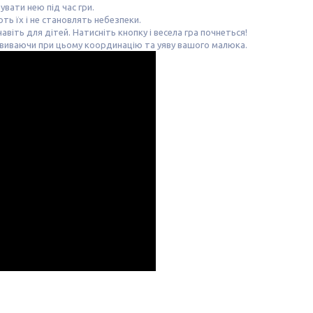
увати нею під час гри.
ь їх і не становлять небезпеки.
іть для дітей. Натисніть кнопку і весела гра почнеться!
розвиваючи при цьому координацію та уяву вашого малюка.