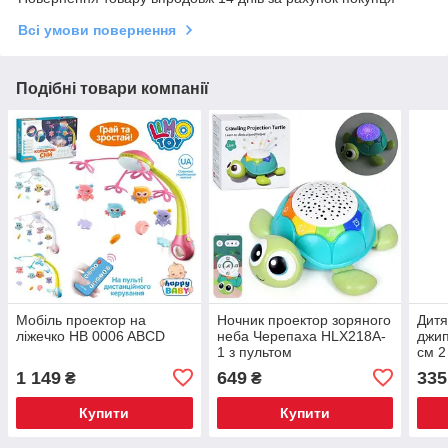
Всі умови повернення
Подібні товари компанії
Мобіль проектор на
Ночник проектор зоряного
Дитя
ліжечко HB 0006 ABCD
неба Черепаха HLX218A-
джип
1 з пультом
см 2
1 149
649
335
₴
₴
Купити
Купити