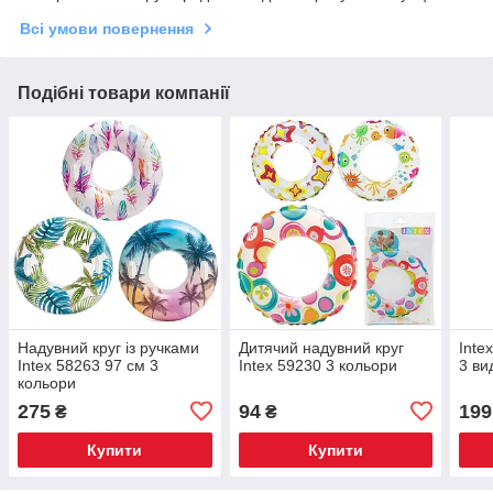
Всі умови повернення
Подібні товари компанії
Надувний круг із ручками
Дитячий надувний круг
Inte
Intex 58263 97 см 3
Intex 59230 3 кольори
3 ви
кольори
275
94
199
₴
₴
Купити
Купити