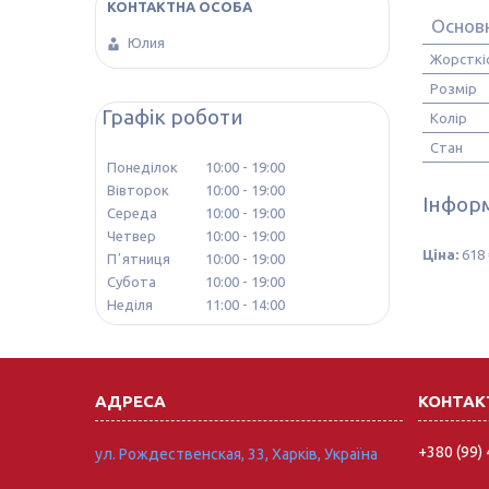
Основн
Юлия
Жорсткі
Розмір
Графік роботи
Колір
Стан
Понеділок
10:00
19:00
Вівторок
10:00
19:00
Інформ
Середа
10:00
19:00
Четвер
10:00
19:00
Ціна:
618 
Пʼятниця
10:00
19:00
Субота
10:00
19:00
Неділя
11:00
14:00
+380 (99)
ул. Рождественская, 33, Харків, Україна