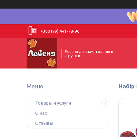
+380 (99) 441-78-96
Левеня детские товары и
игрушки
Набір 
Товары и услуги
О нас
Отзывы