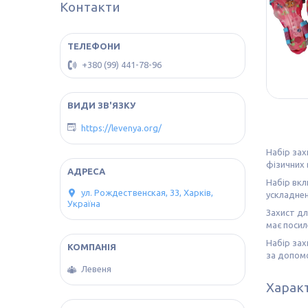
Контакти
+380 (99) 441-78-96
https://levenya.org/
Набір зах
фізичних 
Набір вкл
ул. Рождественская, 33, Харків,
ускладнен
Україна
Захист дл
має посил
Набір зах
за допомо
Левеня
Харак