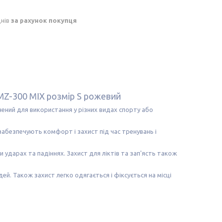
днів
за рахунок покупця
 AMZ-300 MIX розмір S рожевий
начений для використання у різних видах спорту або
о забезпечують комфорт і захист під час тренувань і
 ударах та падіннях. Захист для ліктів та зап'ясть також
й. Також захист легко одягається і фіксується на місці