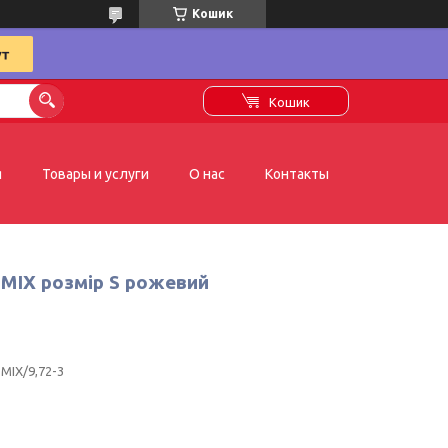
Кошик
Кошик
я
Товары и услуги
О нас
Контакты
0 MIX розмір S рожевий
MIX/9,72-3