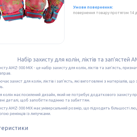
повернення товару протягом 14 
Набір захисту для колін, ліктів та зап'ястей
исту AMZ-300 MIX - це набір захисту для колін, ліктів та зап'ясть, приз
вправ.
ючає захист для колін, ліктів і зап'ясть, які виготовлені з матеріалів, щ
ь.
я колін має посилений дизайн, який не потребує додаткового захисту при
ені деталі, щоб запобігти падінню та забиттям.
исту AMZ-300 MIX має універсальний розмір, що підходить більшості люде
гою ремінців із липучками.
теристики