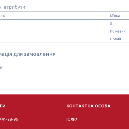
і атрибути
сть
М'яка
S
Рожевий
Новий
ація для замовлення
₴
 441-78-96
Юлия