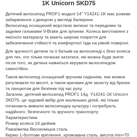
1K Unicorn SKD75
Дитячий велосипед PROF1 моделі 14" Y14241-1K має рожеве
забарвлення з декором у вигляді балерини.
Велосипед оснащений жорсткою вилкою та передніми та
задніми гальмами V-Brake для зупинки. Колеса виготовлені з
якісного матеріалу та мають широке покриття для
забезпечення стійкості та комфортної їзди на рівній поверхні.
Для зручності дитини та її батьків на велосипеді є бічні колеса
для тих, хто тільки починає кататися, які можна буде зняти
після того, як дитина навчиться керувати велосипедом
самостійно.
Також велосипед оснащений зручним сидінням, яке можна
регулювати по висоті, а також крилами для захисту від бризок
та ланцюгом для безпеки під час руху.
Загалом, дитячий велосипед PROF1 14д. Y14241-1K Unicorn
SKD75- це чудовий вибір для маленьких дітей, які тільки
починають вивчати велосипедну культуру і потребують
надійного, безпечного та зручного транспорту.
Характеристика
Розмір колеса 14 дюймів
Рама/вилка Високоміцна сталь
Кермо 1-болтове кріплення, хромована сталь, висота min=70