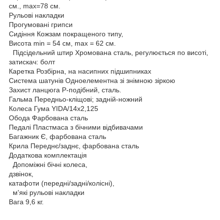
см., max=78 см.
Рульові накладки
Прогумовані грипси
Сидіння Кожзам покращеного типу,
Висота min = 54 см, max = 62 см.
Підсідельний штир Хромована сталь, регулюється по висоті,
затискач: болт
Каретка Розбірна, на насипних підшипниках
Система шатунів Одноелементна зі знімною зіркою
Захист ланцюга Р-подібний, сталь.
Гальма Передньо-кліщові; задній-ножний
Колеса Гума YIDA/14х2,125
Обода Фарбована сталь
Педалі Пластмаса з бічними відбивачами
Багажник Є, фарбована сталь
Крила Переднє/заднє, фарбована сталь
Додаткова комплектація
Допоміжні бічні колеса,
дзвінок,
катафоти (передні/задні/колісні),
м'які рульові накладки
Вага 9,6 кг.