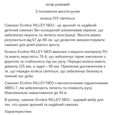
колір рожевий
3 положення висоти ручки
колеса П/У світяться
Самокат Ecoline RILLEY NEO - це зручний та надійний
дитячий самокат. Він оснащений алюмінієвим кермом, що
забезпечує міцність та легкість конструкції. Висота керма
регулюється від 67 до 88 см, що дозволяє використовувати
самокат для дітей різного зросту.
Колеса Ecoline RILLEY NEO виконані з міцного матеріалу PU
та мають жорсткість 78 А, що забезпечує гарне зчеплення з
дорогою та стабільність під час руху. Передні колеса мають
діаметр 125 мм, а задні – 80 мм. Приємним доповненням є
те, що передні колеса світяться, що забезпечує безпеку в
темний час доби.
Самокат Ecoline RILLEY NEO з високоточними підшипниками
ABEC-7, які забезпечують легкість та плавність руху.
Максимальне навантаження до 40 кг.
В цілому, самокат Ecoline RILLEY NEO - чудовий вибір для
тих, хто шукає зручний та надійний самокат.
Характеристики: