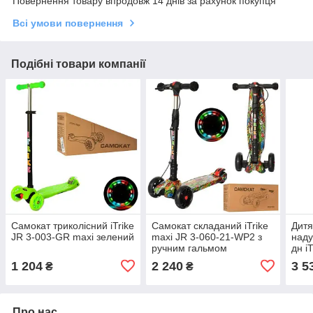
Повернення товару впродовж 14 днів за рахунок покупця
Всі умови повернення
Подібні товари компанії
Самокат триколісний iTrike
Самокат складаний iTrike
Дитя
JR 3-003-GR maxi зелений
maxi JR 3-060-21-WP2 з
наду
ручним гальмом
дн i
Рож
1 204
2 240
3 5
₴
₴
Про нас