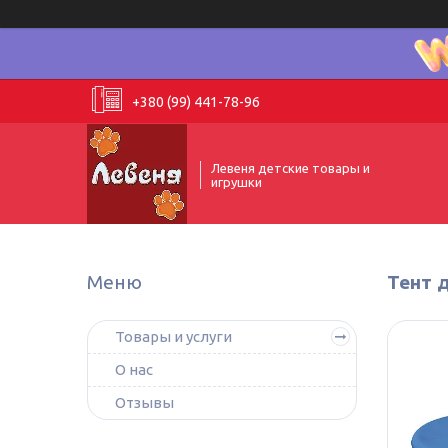
+380 (99) 441-78-96
Левеня детские товары и
игрушки
Тент д
Товары и услуги
О нас
Отзывы