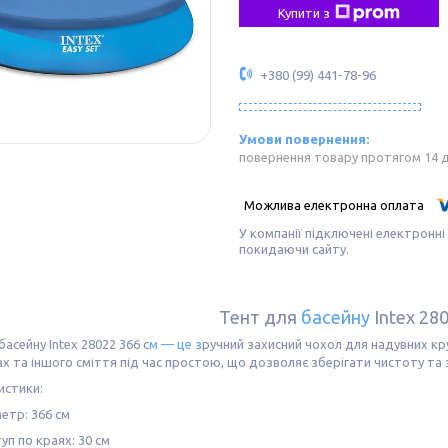
Купити з
+380 (99) 441-78-96
повернення товару протягом 14 
У компанії підключені електронні
покидаючи сайту.
Тент для
басейну
Intex 28
басейну Intex 28022 366 с
м — це з
ручний захисний чохол для надувних круг
ах та іншого сміття під час простою, що дозволяє зберігати чистоту т
истики:
етр: 366 см
уп по краях: 30 см