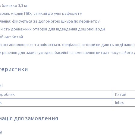
: близько 3,3 кг
ріал: міцний ПВХ, стійкий до ультрафіолету
плення: фіксується за допомогою шнура по периметру
вність дренажних отворів для відведення дощової води
обник: Китай
о встановлюється та знімається. спеціальні отвори не дають воді накоп
 рішення для захисту води в басейні та зменшення витрат часу на його 
теристики
ні
виробник
Китай
к
Intex
ація для замовлення
₴