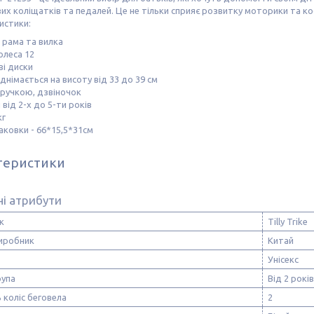
х коліщатків та педалей. Це не тільки сприяє розвитку моторики та коо
истики:
 рама та вилка
олеса 12
і диски
іднімається на висоту від 33 до 39 см
 ручкою, дзвіночок
 від 2-х до 5-ти років
кг
аковки - 66*15,5*31см
теристики
і атрибути
к
Tilly Trike
виробник
Китай
Унісекс
рупа
Від 2 років
ь коліс беговела
2