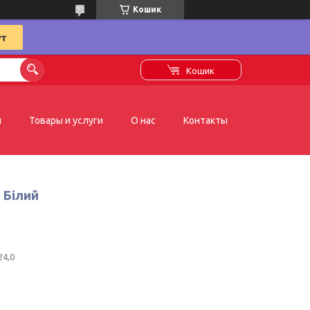
Кошик
Кошик
я
Товары и услуги
О нас
Контакты
 Білий
24,0