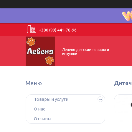
+380 (99) 441-78-96
Левеня детские товары и
игрушки
Дитяч
Товары и услуги
О нас
Отзывы