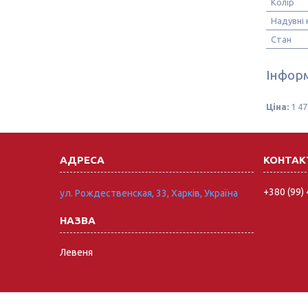
Колір
Надувні 
Стан
Інформ
Ціна:
1 47
+380 (99)
ул. Рождественская, 33, Харків, Україна
Левеня