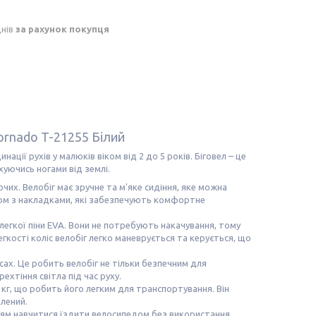
днів
за рахунок покупця
ornado T-21255 Білий
ації рухів у малюків віком від 2 до 5 років. Біговел – це
уючись ногами від землі.
чих. Велобіг має зручне та м'яке сидіння, яке можна
мом з накладками, які забезпечують комфортне
легкої піни EVA. Вони не потребують накачування, тому
гкості коліс велобіг легко маневрується та керується, що
сах. Це робить велобіг не тільки безпечним для
ехтіння світла під час руху.
кг, що робить його легким для транспортування. Він
влений.
дітям навчитися їздити велосипедом без використання