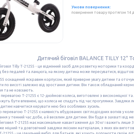
повернення товару протягом 14 
Дитячий біговіл BALANCE TILLY 12" T
іговіл Tilly T-21255 - це відмінний засіб для розвитку моторики та координ
 без педалей та ланцюга, на якому дитина може пересуватися, відштовх
1255 оснащений яскравим корпусом, який приверне увагу дитини та оточую
и по висоті залежно від зростання дитини. Він також обладнаний кер
я та не ковзають.
перевагою T-21255 є 12-дюймові колеса, виготовлені з високоміцної та 
жуть бути впевнені, що колеса не спадуть під час прогулянки. Завдяки ле
дитині навчитися керувати нею без особливих зусиль.
 перевагою T-21255 є наявність вбудованих світлодіодних вогнів у коле
ння у темний час доби, а й веселим для дитини. Він буде в захваті від мер
еговел T-21255 має максимальне навантаження до 30 кг і важить лише 3 
е міцний та довговічний завдяки якісним матеріалам, з яких він вигото
 T-21255 - це ідеальний вибір для батьків, які хочуть допомогти своїм 