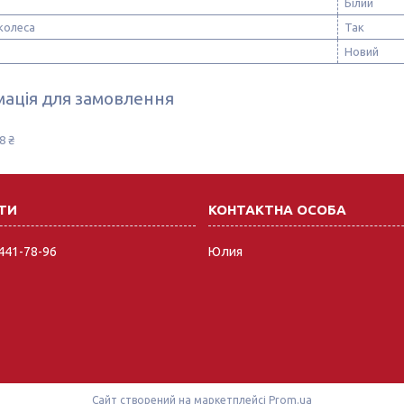
Білий
колеса
Так
Новий
ація для замовлення
8 ₴
 441-78-96
Юлия
Сайт створений на маркетплейсі
Prom.ua