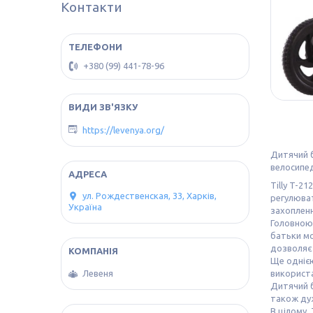
Контакти
+380 (99) 441-78-96
https://levenya.org/
Дитячий б
велосипед
Tilly T-2
ул. Рождественская, 33, Харків,
регулюват
Україна
захопленн
Головною 
батьки мо
дозволяє 
Ще однією
використа
Левеня
Дитячий б
також дуж
В цілому,