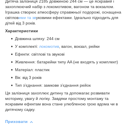
Дитяча залізниця 2185 довжиною 244 см — це яскравий і
захоплюючий набір з локомотивом, вагоном та вокзалом.
Іграшка створює атмосферу справжньої подорожі, оснащена
світлов
ими та зв
уковими ефектами. Ідеально підходить для
дітей від 3 років.
Характеристики
Довжина шляху: 244 см
У комплекті:
локомотив
, вагон, вокзал, рейки
Ефекти: світлові та звукові
Живлення: батарейки типу AA (не входять у комплект)
Матеріал: пластик
Вік: від 3 років
Тип з’єднання: замкове з’єднання рейок
Ця залізниця захоплює дитину та допомагає розвивати
моторику, увагу й логіку. Завдяки простому монтажу та
яскравим ефектам вона стане улюбленою грою вдома чи в
дитячому садку.
Приховати