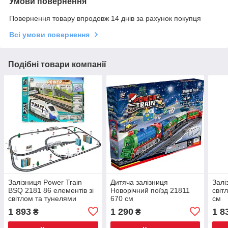
Умови повернення
Повернення товару впродовж 14 днів за рахунок покупця
Всі умови повернення
Подібні товари компанії
Залізниця Power Train
Дитяча залізниця
Залі
BSQ 2181 86 елементів зі
Новорічний поїзд 21811
світ
світлом та тунелями
670 см
см
довжина колій 914 см
1 893
1 290
1 8
₴
₴