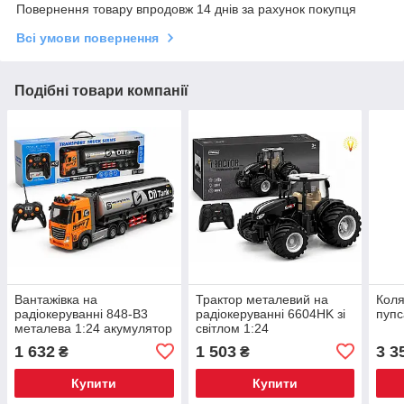
Повернення товару впродовж 14 днів за рахунок покупця
Всі умови повернення
Подібні товари компанії
Вантажівка на
Трактор металевий на
Коля
радіокеруванні 848-B3
радіокеруванні 6604HK зі
пупс
металева 1:24 акумулятор
світлом 1:24
2.4 GHz світло звук
1 632
1 503
3 3
₴
₴
Купити
Купити