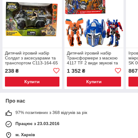
Дитячий ігровий набір
Дитячий ігровий набір
Ігро
Солдат з аксесуарами та
Трансформери з маскою
мікр
транспортом C113-164-65
4117 TF 2 види звукові та
SK 
2 види
світлові ефекти
238
1 352
867
₴
₴
Купити
Купити
Про нас
97% позитивних з 368 відгуків за рік
Працює з 23.03.2016
м. Харків