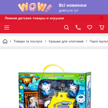
Левеня детские товары и игрушки
Товари та послуги
Іграшки для хлопчиків
Герої мульт