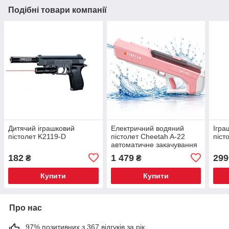
Подібні товари компанії
Дитячий іграшковий
Електричний водяний
Ігра
пістолет K2119-D
пістолет Cheetah A-22
піст
автоматичне закачування
води Рожевий
182
1 479
299
₴
₴
Купити
Купити
Про нас
97% позитивних з 367 відгуків за рік