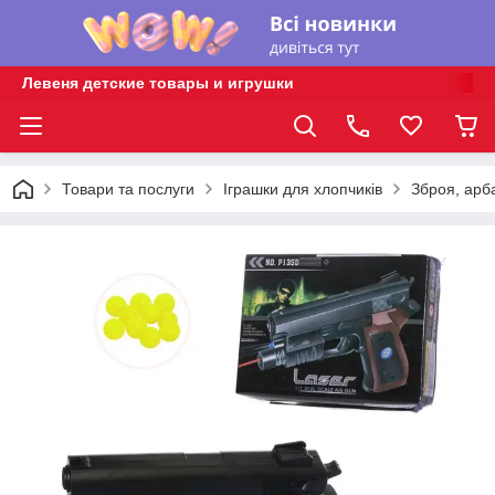
Левеня детские товары и игрушки
Товари та послуги
Іграшки для хлопчиків
Зброя, арб