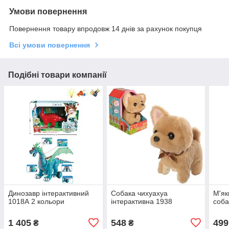
Умови повернення
Повернення товару впродовж 14 днів за рахунок покупця
Всі умови повернення
Подібні товари компанії
Динозавр інтерактивний
Собака чихуахуа
М'як
1018А 2 кольори
інтерактивна 1938
соба
1 405
548
499
₴
₴