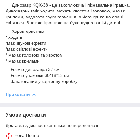
Динозавр KQX-38 - це захоплююча і пізнавальна іграшка.
Динозаврик вміє ходити, мохати хвостом і головою, махає
крилами, видавати звуки гарчання, а його крила на спині
світяться. З такою іграшкою не буде нудно вашій дитині.
Характеристика
* ходить
*має звукові ефекти
*має світлові ефекти
* махає головою та хвостом
* махає крилами
Розмір динозавра 37 см
Розмір упаковки 30*18*13 см
Запакований у картонну коробку
Приховати
Умови доставки
Доставка здійснюється тільки по передоплаті.
Нова Пошта