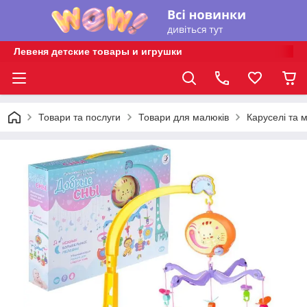
Левеня детские товары и игрушки
Товари та послуги
Товари для малюків
Каруселі та м