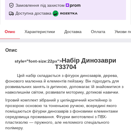
Замовлення під захистом
Доступна доставка
Опис
Характеристики
Доставка
Оплата
Умови п
Опис
Набір Динозаври
style="font-size:22px">
T33704
Цей набір складається з фігурок динозаврів, дерева,
фонового малюнка й елементів пейзажу. Він підходить для
розвивальних занять із дитиною, допомагає їй знайомитися з
навколишнім світом, розвивати моторику, дотикові навички.
Ігровий комплект зібраний у циліндричний контейнер із
прозорою основою та тоненькою ручкою, всередині якого
поміщаються фігурки динозаврів з фоновими елементами
середовища проживання. Фігурки виготовлені з ПВХ-
пластизолю — пружного, але неломкого спеціального
полімеру.