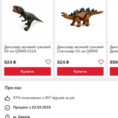
Динозавр великий гумовий
Динозавр великий гумовий
Дино
50 см Q9899-511A
Стегозавр 53 см Q9899
Диме
824
824
899
₴
₴
Купити
Купити
Про нас
97% позитивних з 367 відгуків за рік
Працює з 23.03.2016
м. Харків