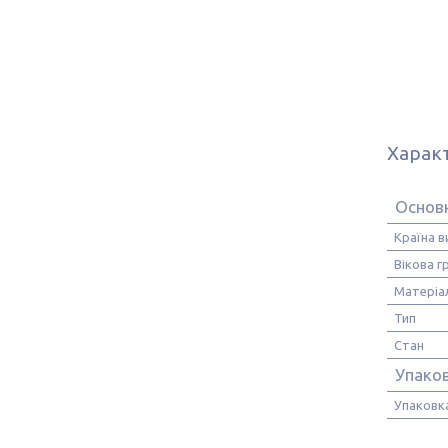
Харак
Основн
Країна 
Вікова г
Матеріа
Тип
Стан
Упако
Упаковк