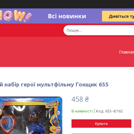
Главна
й набір герої мультфільму Гонщик 655
458 ₴
В наявності
Код:
655-4/162
Купити