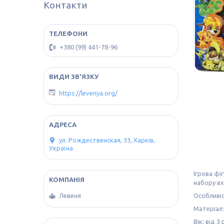
Контакти
+380 (99) 441-78-96
https://levenya.org/
ул. Рождественская, 33, Харків,
Україна
Ігрова фі
набору вх
Особливіс
Левеня
Матеріал:
Вік: від 3 