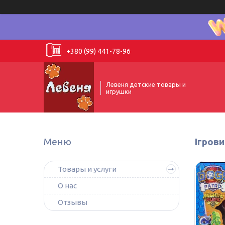
+380 (99) 441-78-96
Левеня детские товары и
игрушки
Ігрови
Товары и услуги
О нас
Отзывы