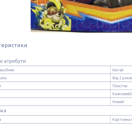
теристики
і атрибути
виробник
Китай
рупа
Від 2 років
л
Пластик
Казковий/
Новий
вка
а
Картонна 