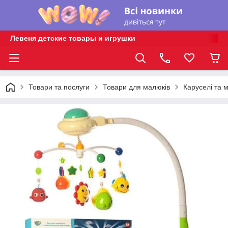
Левеня детские товары и игрушки
Товари та послуги
Товари для малюків
Каруселі та м