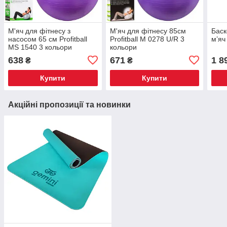
М'яч для фітнесу з
М'яч для фітнесу 85см
Баск
насосом 65 см Profitball
Profitball M 0278 U/R 3
м’яч
MS 1540 3 кольори
кольори
638
671
1 8
₴
₴
Купити
Купити
Акційні пропозиції та новинки