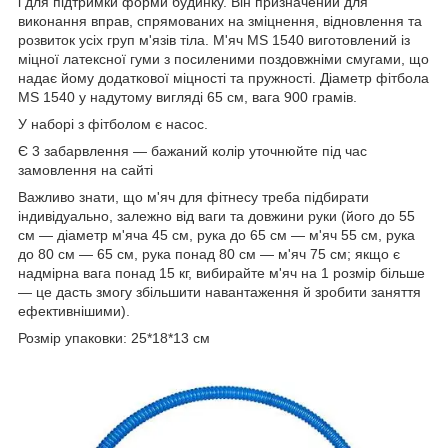
і для підтримки форми будинку. Він призначений для
виконання вправ, спрямованих на зміцнення, відновлення та
розвиток усіх груп м'язів тіла. М'яч MS 1540 виготовлений із
міцної латексної гуми з посиленими поздовжніми смугами, що
надає йому додаткової міцності та пружності. Діаметр фітбола
MS 1540 у надутому вигляді 65 см, вага 900 грамів.
У наборі з фітболом є насос.
Є 3 забарвлення — бажаний колір уточнюйте під час
замовлення на сайті
Важливо знати, що м'яч для фітнесу треба підбирати
індивідуально, залежно від ваги та довжини руки (його до 55
см — діаметр м'яча 45 см, рука до 65 см — м'яч 55 см, рука
до 80 см — 65 см, рука понад 80 см — м'яч 75 см; якщо є
надмірна вага понад 15 кг, вибирайте м'яч на 1 розмір більше
— це дасть змогу збільшити навантаження й зробити заняття
ефективнішими).
Розмір упаковки: 25*18*13 см