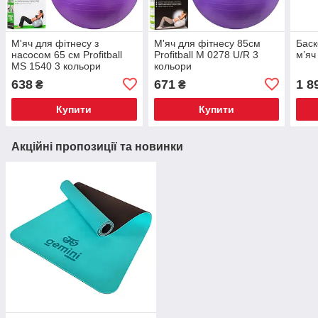
М'яч для фітнесу з
М'яч для фітнесу 85см
Баск
насосом 65 см Profitball
Profitball M 0278 U/R 3
м’яч
MS 1540 3 кольори
кольори
638
671
1 8
₴
₴
Купити
Купити
Акційні пропозиції та новинки