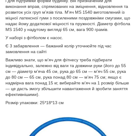
і для підтримки форми будинку. Він призначений для
виконання вправ, спрямованих на зміцнення, відновлення та
розвиток усіх груп м'язів тіла. М'яч MS 1540 виготовлений із
міцної латексної гуми з посиленими поздовжніми смугами, що
надає йому додаткової міцності та пружності. Діаметр фітбола
MS 1540 у надутому вигляді 65 см, вага 900 грамів.
У наборі з фітболом є насос.
Є 3 забарвлення — бажаний колір уточнюйте під час
замовлення на сайті
Важливо знати, що м'яч для фітнесу треба підбирати
індивідуально, залежно від ваги та довжини руки (його до 55
см — діаметр м'яча 45 см, рука до 65 см — м'яч 55 см, рука
до 80 см — 65 см, рука понад 80 см — м'яч 75 см; якщо є
надмірна вага понад 15 кг, вибирайте м'яч на 1 розмір більше
— це дасть змогу збільшити навантаження й зробити заняття
ефективнішими).
Розмір упаковки: 25*18*13 см