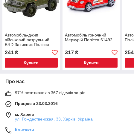
Автомобіль-джип
Автомобіль гоночний
Авто
військовий патрульний
Меркурій Полісся 61492
Полі
BRD Захисник Полісся
63700
241
317
254
₴
₴
Купити
Купити
Про нас
97% позитивних з 367 відгуків за рік
Працює з 23.03.2016
м. Харків
ул. Рождественская, 33, Харків, Україна
Контакти