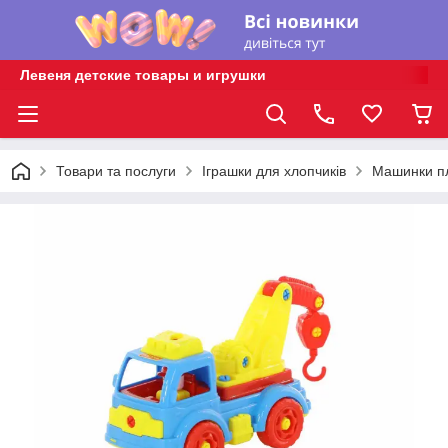
Левеня детские товары и игрушки
Товари та послуги
Іграшки для хлопчиків
Машинки пл