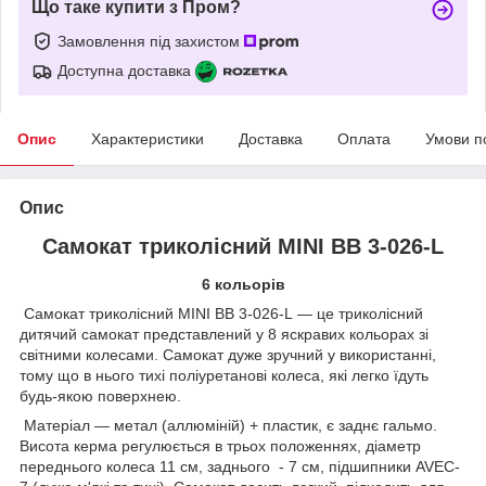
Що таке купити з Пром?
Замовлення під захистом
Доступна доставка
Опис
Характеристики
Доставка
Оплата
Умови п
Опис
Самокат триколісний MINI BB 3-026-L
6 кольорів
Самокат триколісний MINI BB 3-026-L — це триколісний
дитячий самокат представлений у 8 яскравих кольорах зі
світними колесами. Самокат дуже зручний у використанні,
тому що в нього тихі поліуретанові колеса, які легко їдуть
будь-якою поверхнею.
Матеріал — метал (аллюміній) + пластик, є заднє гальмо.
Висота керма регулюється в трьох положеннях, діаметр
переднього колеса 11 см, заднього - 7 см, підшипники AVEC-