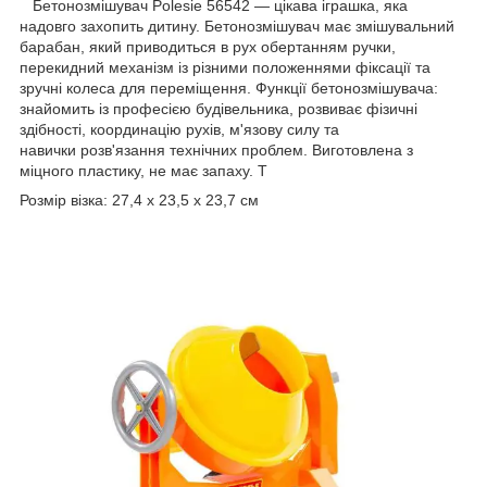
Бетонозмішувач Polesie 56542 — цікава іграшка, яка
надовго захопить дитину. Бетонозмішувач має змішувальний
барабан, який приводиться в рух обертанням ручки,
перекидний механізм із різними положеннями фіксації та
зручні колеса для переміщення. Функції бетонозмішувача:
знайомить із професією будівельника, розвиває фізичні
здібності, координацію рухів, м'язову силу та
навички розв'язання технічних проблем. Виготовлена з
міцного пластику, не має запаху. Т
Розмір візка: 27,4 х 23,5 х 23,7 см