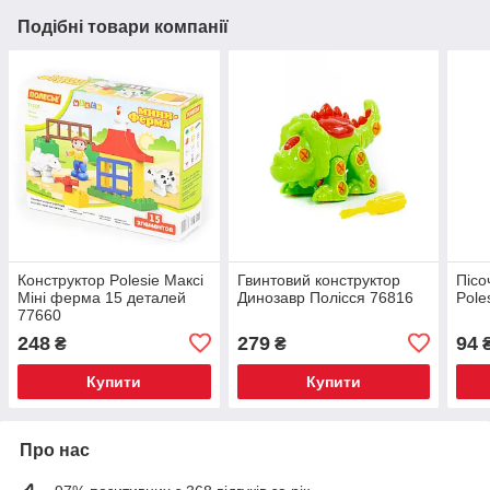
Подібні товари компанії
Конструктор Polesie Максі
Гвинтовий конструктор
Пісо
Міні ферма 15 деталей
Динозавр Полісся 76816
Pole
77660
248
279
94
₴
₴
Купити
Купити
Про нас