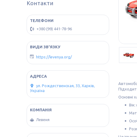
Контакти
+380 (99) 441-78-96
https://levenya.org/
Автомобіл
ул. Рождественская, 33, Харків,
Підходить
Україна
Основні х
Вік:
Мат
Левеня
Осо
Розм
Ця іграшк