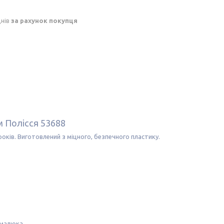
днів
за рахунок покупця
м Полісся 53688
оків. Виготовлений з міцного, безпечного пластику.
 малюка.