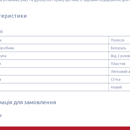
теристики
ні
к
Полісся
виробник
Білорусь
рупа
Від 2 років
л
Пластик
Легковий 
а
Сітка
Новий
ація для замовлення
₴