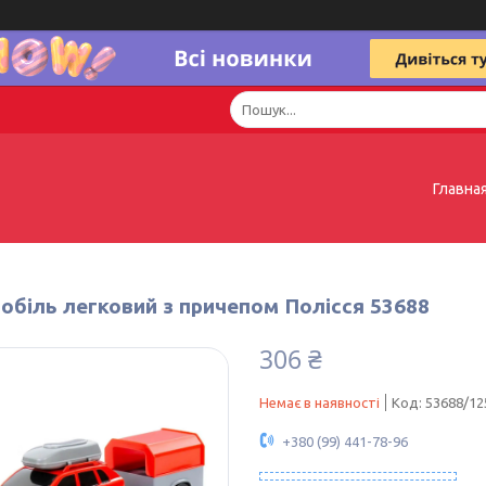
Главна
обіль легковий з причепом Полісся 53688
306 ₴
Немає в наявності
Код:
53688/12
+380 (99) 441-78-96