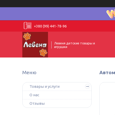
+380 (99) 441-78-96
Левеня детские товары и
игрушки
Автом
Товары и услуги
О нас
Отзывы