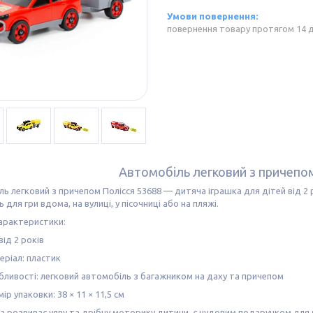
повернення товару протягом 14 
Автомобіль легковий з причепо
ь легковий з причепом Полісся 53688 — дитяча іграшка для дітей від 2 р
 для гри вдома, на вулиці, у пісочниці або на пляжі.
арактеристики:
 від 2 років
еріал: пластик
бливості: легковий автомобіль з багажником на даху та причепом
ір упаковки: 38 × 11 × 11,5 см
а розвиває уяву та дрібну моторику дитини, є чудовим подарунком для