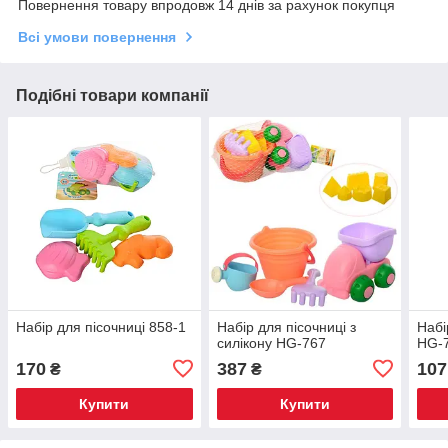
Повернення товару впродовж 14 днів за рахунок покупця
Всі умови повернення
Подібні товари компанії
Набір для пісочниці 858-1
Набір для пісочниці з
Набі
силікону HG-767
HG-
170
387
107
₴
₴
Купити
Купити