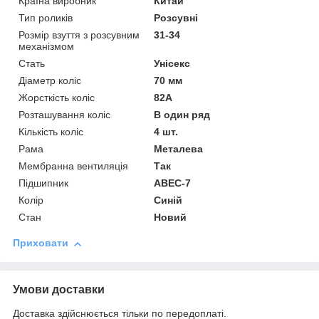
Країна виробник
Китай
Тип роликів
Розсувні
Розмір взуття з розсувним
31-34
механізмом
Стать
Унісекс
Діаметр коліс
70 мм
Жорсткість коліс
82А
Розташування коліс
В один ряд
Кількість коліс
4 шт.
Рама
Металева
Мембранна вентиляція
Так
Підшипник
ABEC-7
Колір
Синій
Стан
Новий
Приховати
Умови доставки
Доставка здійснюється тільки по передоплаті.