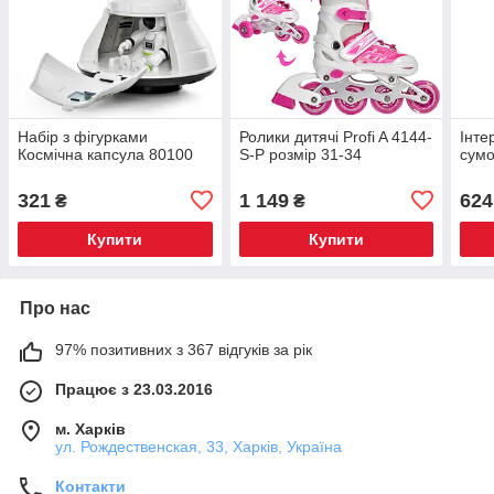
Набір з фігурками
Ролики дитячі Profi A 4144-
Інте
Космічна капсула 80100
S-P розмір 31-34
сумо
321
1 149
624
₴
₴
Купити
Купити
Про нас
97% позитивних з 367 відгуків за рік
Працює з 23.03.2016
м. Харків
ул. Рождественская, 33, Харків, Україна
Контакти