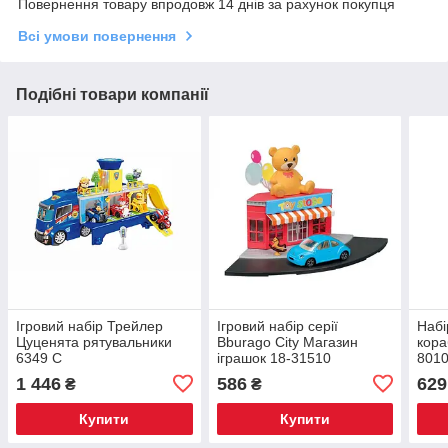
Повернення товару впродовж 14 днів за рахунок покупця
Всі умови повернення
Подібні товари компанії
Ігровий набір Трейлер
Ігровий набір серії
Набі
Цуценята рятувальники
Bburago City Магазин
кора
6349 С
іграшок 18-31510
801
1 446
586
629
₴
₴
Купити
Купити