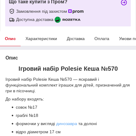
Що таке купити з Пром?
Замовлення під захистом
Доступна доставка
Опис
Характеристики
Доставка
Оплата
Умови п
Опис
Ігровий набір Polesie Кеша №570
Ігровий набір Polesie Кеша №570 — яскравий і
функціональний комплект іграшок для дітей, призначений для
гри в пісочниці.
До набору входять:
совок №17
граблі №18
формочки у вигляді
динозавра
та долоні
відро діаметром 17 см