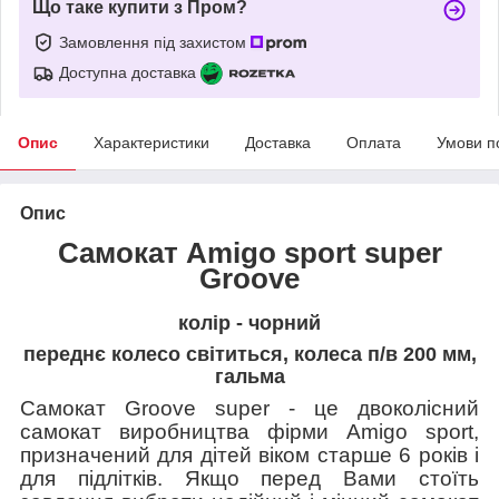
Що таке купити з Пром?
Замовлення під захистом
Доступна доставка
Опис
Характеристики
Доставка
Оплата
Умови п
Опис
C
амокат A
migo sport super
Groove
колір - чорний
переднє колесо світиться, колеса п/в 200 мм,
гальма
Самокат Groove super - це двоколісний
самокат виробництва фірми Amigo sport,
призначений для дітей віком старше 6 років і
для підлітків. Якщо перед Вами стоїть