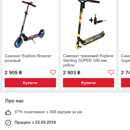
Самокат Explore Breezer
Самокат трюковий Explore
Само
розовый
Sterling SUPER 100 мм
Supe
yellow
2 905
2 903
2 7
₴
₴
Купити
Купити
Про нас
97% позитивних з 368 відгуків за рік
Працює з 23.03.2016