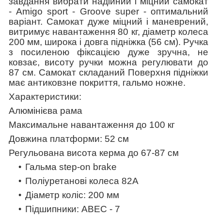
завдання вибрати надійний і міцний самокат
- Amigo sport - Groove super - оптимальний
варіант. Самокат дуже міцний і маневрений,
витримує навантаження 80 кг, діаметр колеса
200 мм, широка і довга підніжка (56 см). Ручка
з посиленою фіксацією дуже зручна, не
ковзає, висоту ручки можна регулювати до
87 см. Самокат складаний Поверхня підніжки
має антиковзне покриття, гальмо ножне.
Характеристики:
Алюмінієва рама
Максимальне навантаження до 100 кг
Довжина платформи: 52 см
Регульована висота керма до 67-87 см
Гальма step-on brake
Поліуретанові колеса 82А
Діаметр коліс: 200 мм
Підшипники: ABEC - 7