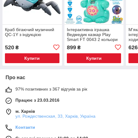
Краб бігаючий музичний
Інтерактивна іграшка
М'як
QC-1Y з індукцією
Ведмедик казкар Play
інте
Smart FT 0043 2 кольори
ходи
520
899
626
₴
₴
Купити
Купити
Про нас
97% позитивних з 367 відгуків за рік
Працює з 23.03.2016
м. Харків
ул. Рождественская, 33, Харків, Україна
Контакти