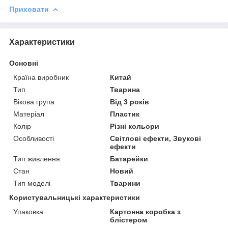
Приховати
Характеристики
Основні
Країна виробник
Китай
Тип
Тварина
Вікова група
Від 3 років
Матеріал
Пластик
Колір
Різні кольори
Особливості
Світлові ефекти, Звукові
ефекти
Тип живлення
Батарейки
Стан
Новий
Тип моделі
Тварини
Користувальницькі характеристики
Упаковка
Картонна коробка з
блістером