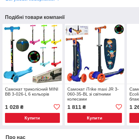
Подібні товари компанії
Самокат триколісний MINI
Самокат iTrike maxi JR 3-
Само
BB 3-026-L 6 кольорів
060-35-BL зі світними
Ecol
колесами
блак
1 028
1 811
1 2
₴
₴
Купити
Купити
Про нас