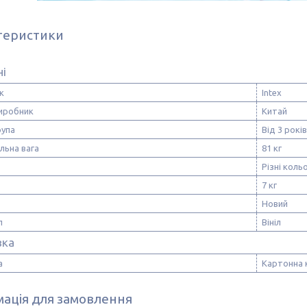
теристики
ні
к
Intex
виробник
Китай
рупа
Від 3 років
льна вага
81 кг
Різні коль
7 кг
Новий
л
Вініл
вка
а
Картонна 
ація для замовлення