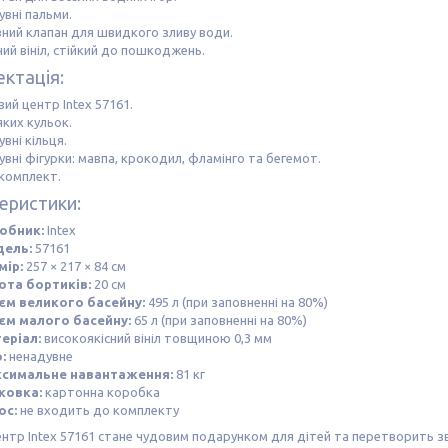
увні пальми.
вний клапан для швидкого зливу води.
ий вініл, стійкий до пошкоджень.
ктація:
вий центр Intex 57161.
яких кульок.
вні кільця.
вні фігурки: мавпа, крокодил, фламінго та бегемот.
комплект.
еристики:
обник:
Intex
ель:
57161
мір:
257 × 217 × 84 см
ота бортиків:
20 см
єм великого басейну:
495 л (при заповненні на 80%)
єм малого басейну:
65 л (при заповненні на 80%)
еріал:
високоякісний вініл товщиною 0,3 мм
:
ненадувне
симальне навантаження:
81 кг
ковка:
картонна коробка
ос:
не входить до комплекту
ентр Intex 57161 стане чудовим подарунком для дітей та перетворить з