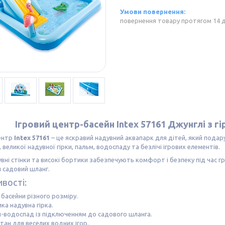
повернення товару протягом 14 
Ігровий центр-басейн Intex 57161 Джунглі з г
центр
Intex 57161
– це яскравий надувний аквапарк для дітей, який подару
, великої надувної гірки, пальм, водоспаду та безлічі ігрових елементів.
увні стінки та високі бортики забезпечують комфорт і безпеку під час 
 садовий шланг.
вості:
басейни різного розміру.
ка надувна гірка.
-водоспад із підключенням до садового шланга.
тан для веселих водних ігор.