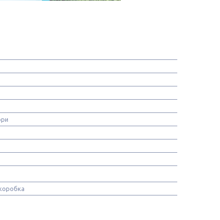
ори
коробка