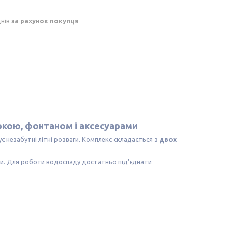
днів
за рахунок покупця
іркою, фонтаном і аксесуарами
є незабутні літні розваги. Комплекс складається з
двох
гри. Для роботи водоспаду достатньо під'єднати