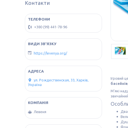
Контакти
+380 (99) 441-78-96
https://levenya.org/
Ігровий 
ул. Рождественская, 33, Харків,
басейнів
Україна
М'які над
звичайний
Особли
Два 
Левеня
Вели
Душ
Фон