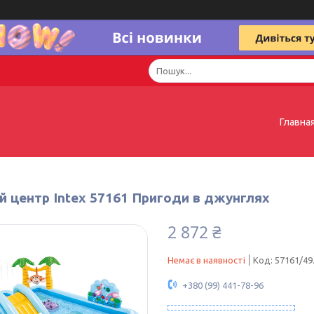
Главна
й центр Intex 57161 Пригоди в джунглях
2 872 ₴
Немає в наявності
Код:
57161/49
+380 (99) 441-78-96