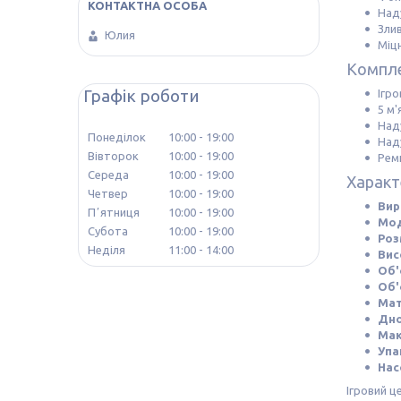
Над
Зли
Юлия
Міцн
Компле
Графік роботи
Ігро
5 м'
Наду
Понеділок
10:00
19:00
Наду
Вівторок
10:00
19:00
Рем
Середа
10:00
19:00
Характ
Четвер
10:00
19:00
Вир
Пʼятниця
10:00
19:00
Мод
Субота
10:00
19:00
Роз
Неділя
11:00
14:00
Вис
Об'
Об'
Мат
Дно
Мак
Упа
Нас
Ігровий ц