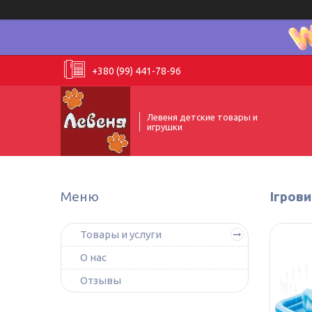
+380 (99) 441-78-96
Левеня детские товары и
игрушки
Ігрови
Товары и услуги
О нас
Отзывы