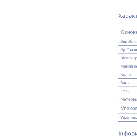
Харак
Основ
Виробни
Країна 
Вікова г
Максима
Колір
Вага
Стан
Матеріа
Упако
Упаковк
Інформ